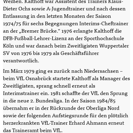
Weißen. Kalthoff war Assistent des Trainers Klaus-
Dieter Ochs sowie A-Jugendtrainer und nach dessen
Entlassung in den letzten Monaten der Saison
1974/75 für sechs Begegnungen Interims-Cheftrainer
an der „Bremer Brücke.“ 1976 erlangte Kalthoff die
DFB-Fußball-Lehrer-Lizenz an der Sporthochschule
Köln und war danach beim Zweitligisten Wuppertaler
SV von 1976 bis 1979 als Geschäftsführer
verantwortlich.
Im März 1979 ging es zurück nach Niedersachsen –
beim VfL Osnabrück startete Kalthoff als Manager des
Zweitligisten, sprang schnell erneut als
Interimstrainer ein. 1981 schaffte der VfL den Sprung
in die neue 2. Bundesliga. In der Saison 1984/85
übernahm er in der Rückrunde der Oberliga Nord
sowie der folgenden Aufstiegsrunde für den plötzlich
herzerkrankten VfL-Trainer Erhard Ahmann erneut
das Traineramt beim VfL.